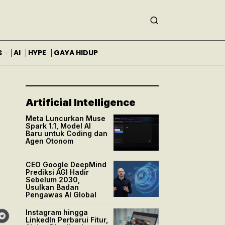
S
AI
HYPE
GAYA HIDUP
Artificial Intelligence
Meta Luncurkan Muse
Spark 1.1, Model AI
Baru untuk Coding dan
Agen Otonom
CEO Google DeepMind
Prediksi AGI Hadir
Sebelum 2030,
Usulkan Badan
Pengawas AI Global
Instagram hingga
LinkedIn Perbarui Fitur,