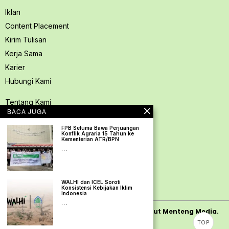
Iklan
Content Placement
Kirim Tulisan
Kerja Sama
Karier
Hubungi Kami
Tentang Kami
BACA JUGA
Redaksi PerspektifSpace
FPB Seluma Bawa Perjuangan
Kode Etik Jurnalistik
Konflik Agraria 15 Tahun ke
Kementerian ATR/BPN
Pedoman Media Siber
…
Kebijakan Privasi
Pedoman Ramah Anak
WALHI dan ICEL Soroti
Disclaimer
Konsistensi Kebijakan Iklim
Indonesia
…
Copyright
2026
PerspektifSpace | PT. Mamut Menteng Media.
TOP