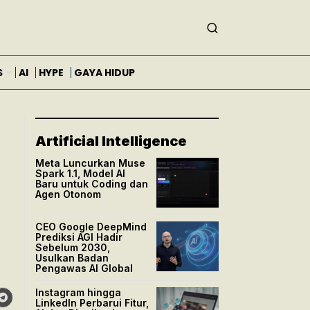
S
AI
HYPE
GAYA HIDUP
Artificial Intelligence
Meta Luncurkan Muse
Spark 1.1, Model AI
Baru untuk Coding dan
Agen Otonom
CEO Google DeepMind
Prediksi AGI Hadir
Sebelum 2030,
Usulkan Badan
Pengawas AI Global
Instagram hingga
LinkedIn Perbarui Fitur,