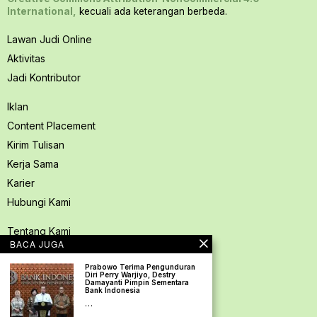
International,
kecuali ada keterangan berbeda.
Lawan Judi Online
Aktivitas
Jadi Kontributor
Iklan
Content Placement
Kirim Tulisan
Kerja Sama
Karier
Hubungi Kami
Tentang Kami
BACA JUGA
Redaksi PerspektifSpace
Prabowo Terima Pengunduran
Kode Etik Jurnalistik
Diri Perry Warjiyo, Destry
Damayanti Pimpin Sementara
Pedoman Media Siber
Bank Indonesia
…
Kebijakan Privasi