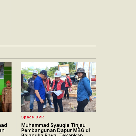
Space DPR
mad
Muhammad Syauqie Tinjau
an
Pembangunan Dapur MBG di
Palangka Raya, Tekankan