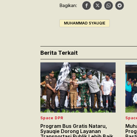
Bagikan:
MUHAMMAD SYAUQIE
Berita Terkait
Space DPR
Spac
Program Bus Gratis Nataru,
Muha
Syauqie Dorong Layanan
Prog
Transportasi Publik Lebih Baik
Past