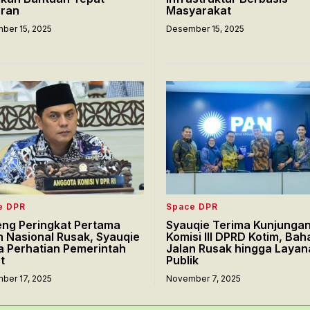
ran
Masyarakat
ber 15, 2025
Desember 15, 2025
e DPR
Space DPR
eng Peringkat Pertama
Syauqie Terima Kunjunga
n Nasional Rusak, Syauqie
Komisi III DPRD Kotim, Bah
a Perhatian Pemerintah
Jalan Rusak hingga Layan
t
Publik
ber 17, 2025
November 7, 2025