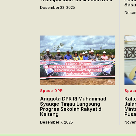
Sasa
Desember 22, 2025
Desem
Space DPR
Spac
Anggota DPR RI Muhammad
Kalt
Syauqie Tinjau Langsung
Jala
Progres Sekolah Rakyat di
Mint
Kalteng
Pusa
Desember 7, 2025
Novem