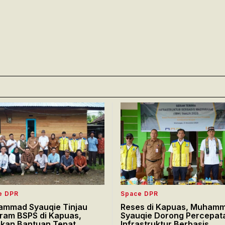
e DPR
Space DPR
mmad Syauqie Tinjau
Reses di Kapuas, Muham
ram BSPS di Kapuas,
Syauqie Dorong Percepat
ikan Bantuan Tepat
Infrastruktur Berbasis