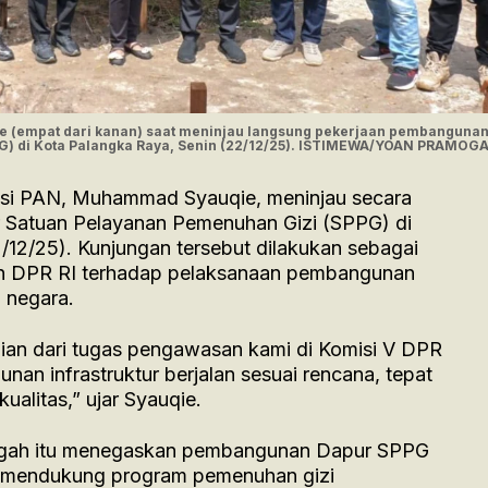
e (empat dari kanan) saat meninjau langsung pekerjaan pembanguna
G) di Kota Palangka Raya, Senin (22/12/25). ISTIMEWA/YOAN PRAMOG
ksi PAN, Muhammad Syauqie, meninjau secara
Satuan Pelayanan Pemenuhan Gizi (SPPG) di
/12/25). Kunjungan tersebut dilakukan sebagai
an DPR RI terhadap pelaksanaan pembangunan
h negara.
gian dari tugas pengawasan kami di Komisi V DPR
an infrastruktur berjalan sesuai rencana, tepat
alitas,” ujar Syauqie.
Tengah itu menegaskan pembangunan Dapur SPPG
am mendukung program pemenuhan gizi