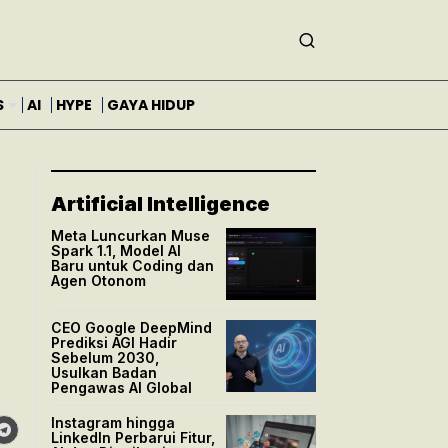
S
AI
HYPE
GAYA HIDUP
Artificial Intelligence
Meta Luncurkan Muse
Spark 1.1, Model AI
Baru untuk Coding dan
Agen Otonom
CEO Google DeepMind
Prediksi AGI Hadir
Sebelum 2030,
Usulkan Badan
Pengawas AI Global
Instagram hingga
LinkedIn Perbarui Fitur,