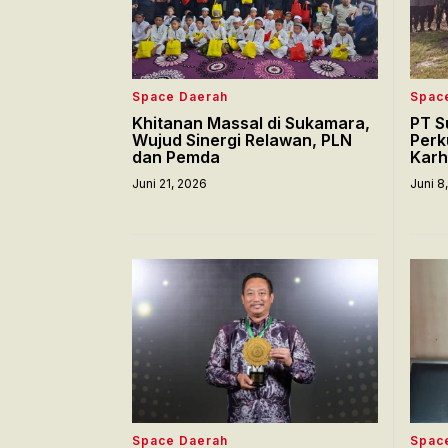
Space Daerah
Spac
Khitanan Massal di Sukamara,
PT S
Wujud Sinergi Relawan, PLN
Perk
dan Pemda
Karh
Juni 21, 2026
Juni 8
Space Daerah
Spac