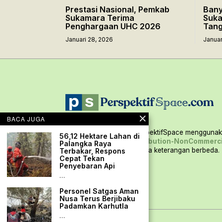
Prestasi Nasional, Pemkab
Bany
Sukamara Terima
Suka
Penghargaan UHC 2026
Tan
Januari 28, 2026
Januar
BACA JUGA
Seluruh konten situs PerspektifSpace menggunaka
56,12 Hektare Lahan di
Creative Commons Attribution-NonCommerci
Palangka Raya
International,
kecuali ada keterangan berbeda.
Terbakar, Respons
Cepat Tekan
Penyebaran Api
…
Personel Satgas Aman
Nusa Terus Berjibaku
Padamkan Karhutla
…