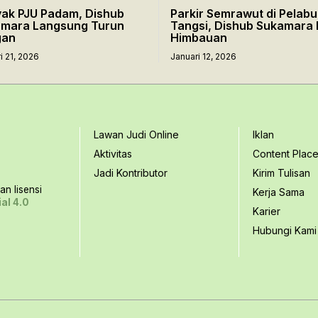
ak PJU Padam, Dishub
Parkir Semrawut di Pelab
mara Langsung Turun
Tangsi, Dishub Sukamara 
gan
Himbauan
i 21, 2026
Januari 12, 2026
Lawan Judi Online
Iklan
Aktivitas
Content Plac
Jadi Kontributor
Kirim Tulisan
n lisensi
Kerja Sama
al 4.0
Karier
Hubungi Kami