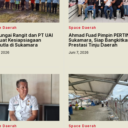
e Daerah
Space Daerah
ungai Rangit dan PT UAI
Ahmad Fuad Pimpin PERTI
uat Kesiapsiagaan
Sukamara, Siap Bangkitka
utla di Sukamara
Prestasi Tinju Daerah
, 2026
Juni 7, 2026
e Daerah
Space Daerah