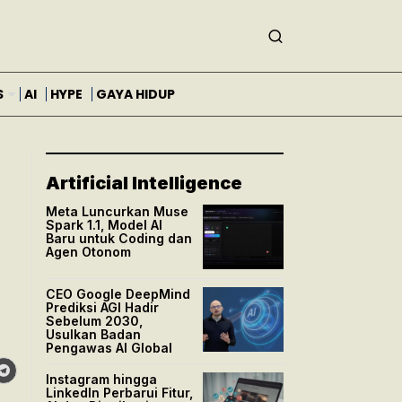
S
AI
HYPE
GAYA HIDUP
Artificial Intelligence
Meta Luncurkan Muse
Spark 1.1, Model AI
Baru untuk Coding dan
Agen Otonom
CEO Google DeepMind
Prediksi AGI Hadir
Sebelum 2030,
Usulkan Badan
Pengawas AI Global
Instagram hingga
LinkedIn Perbarui Fitur,