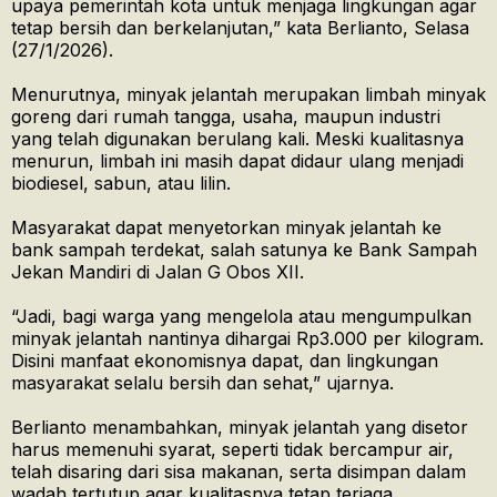
upaya pemerintah kota untuk menjaga lingkungan agar
tetap bersih dan berkelanjutan,” kata Berlianto, Selasa
(27/1/2026).
Menurutnya, minyak jelantah merupakan limbah minyak
goreng dari rumah tangga, usaha, maupun industri
yang telah digunakan berulang kali. Meski kualitasnya
menurun, limbah ini masih dapat didaur ulang menjadi
biodiesel, sabun, atau lilin.
Masyarakat dapat menyetorkan minyak jelantah ke
bank sampah terdekat, salah satunya ke Bank Sampah
Jekan Mandiri di Jalan G Obos XII.
“Jadi, bagi warga yang mengelola atau mengumpulkan
minyak jelantah nantinya dihargai Rp3.000 per kilogram.
Disini manfaat ekonomisnya dapat, dan lingkungan
masyarakat selalu bersih dan sehat,” ujarnya.
Berlianto menambahkan, minyak jelantah yang disetor
harus memenuhi syarat, seperti tidak bercampur air,
telah disaring dari sisa makanan, serta disimpan dalam
wadah tertutup agar kualitasnya tetap terjaga.