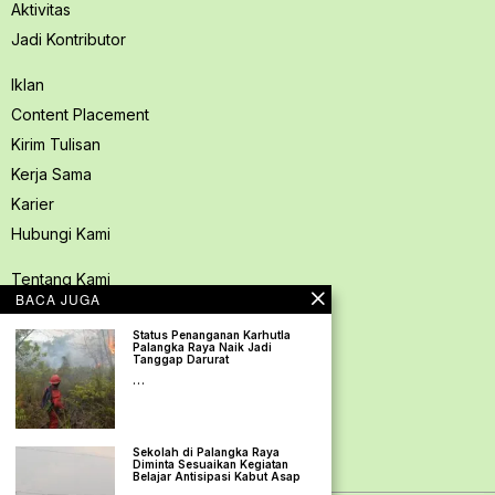
Aktivitas
Jadi Kontributor
Iklan
Content Placement
Kirim Tulisan
Kerja Sama
Karier
Hubungi Kami
Tentang Kami
BACA JUGA
Redaksi PerspektifSpace
Status Penanganan Karhutla
Kode Etik Jurnalistik
Palangka Raya Naik Jadi
Tanggap Darurat
Pedoman Media Siber
…
Kebijakan Privasi
Pedoman Ramah Anak
Sekolah di Palangka Raya
Disclaimer
Diminta Sesuaikan Kegiatan
Belajar Antisipasi Kabut Asap