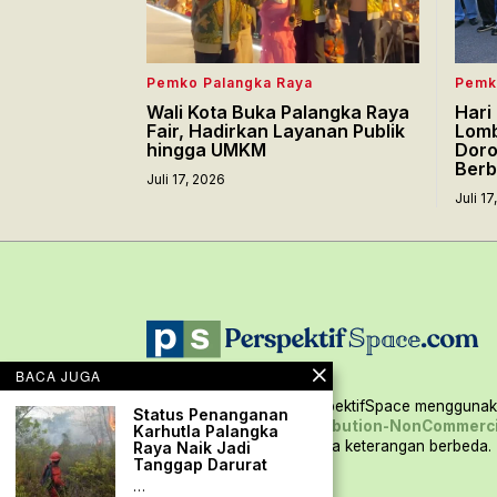
Pemko Palangka Raya
Pemk
Wali Kota Buka Palangka Raya
Hari
Fair, Hadirkan Layanan Publik
Lomb
hingga UMKM
Doro
Berb
Juli 17, 2026
Juli 1
BACA JUGA
Seluruh konten situs PerspektifSpace menggunaka
Status Penanganan
Creative Commons Attribution-NonCommerci
Karhutla Palangka
International,
kecuali ada keterangan berbeda.
Raya Naik Jadi
Tanggap Darurat
…