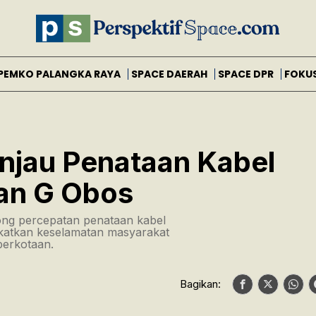
PEMKO PALANGKA RAYA
SPACE DAERAH
SPACE DPR
FOKU
injau Penataan Kabel
an G Obos
ng percepatan penataan kabel
gkatkan keselamatan masyarakat
perkotaan.
Bagikan: