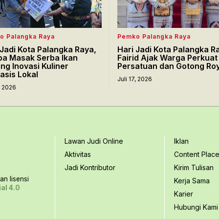
o Palangka Raya
Pemko Palangka Raya
 Jadi Kota Palangka Raya,
Hari Jadi Kota Palangka R
a Masak Serba Ikan
Fairid Ajak Warga Perkuat
ng Inovasi Kuliner
Persatuan dan Gotong Ro
asis Lokal
Juli 17, 2026
7, 2026
Lawan Judi Online
Iklan
Aktivitas
Content Plac
Jadi Kontributor
Kirim Tulisan
n lisensi
Kerja Sama
al 4.0
Karier
Hubungi Kami