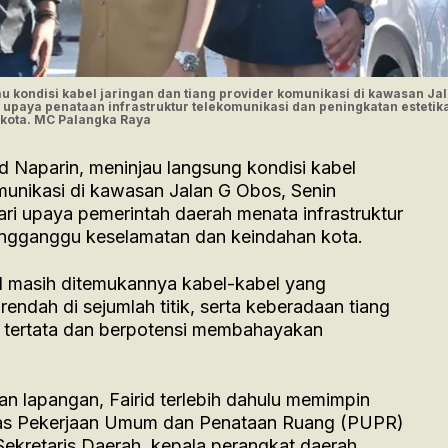
au kondisi kabel jaringan dan tiang provider komunikasi di kawasan Ja
i upaya penataan infrastruktur telekomunikasi dan peningkatan estetik
kota. MC Palangka Raya
d Naparin, meninjau langsung kondisi kabel
omunikasi di kawasan Jalan G Obos, Senin
ari upaya pemerintah daerah menata infrastruktur
mengganggu keselamatan dan keindahan kota.
l masih ditemukannya kabel-kabel yang
endah di sejumlah titik, serta keberadaan tiang
g tertata dan berpotensi membahayakan
 lapangan, Fairid terlebih dahulu memimpin
inas Pekerjaan Umum dan Penataan Ruang (PUPR)
ekretaris Daerah, kepala perangkat daerah