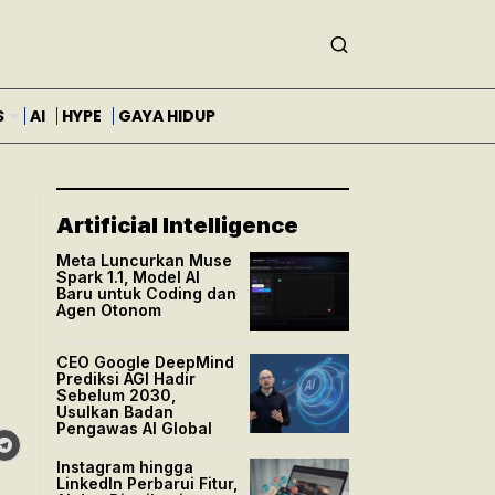
S
AI
HYPE
GAYA HIDUP
Artificial Intelligence
Meta Luncurkan Muse
Spark 1.1, Model AI
Baru untuk Coding dan
Agen Otonom
CEO Google DeepMind
Prediksi AGI Hadir
Sebelum 2030,
Usulkan Badan
Pengawas AI Global
Instagram hingga
LinkedIn Perbarui Fitur,