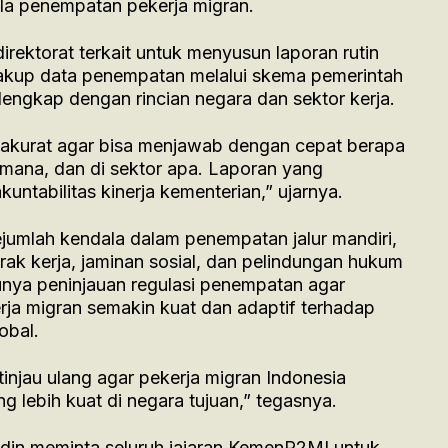
ola penempatan pekerja migran.
rektorat terkait untuk menyusun laporan rutin
akup data penempatan melalui skema pemerintah
 lengkap dengan rincian negara dan sektor kerja.
g akurat agar bisa menjawab dengan cepat berapa
mana, dan di sektor apa. Laporan yang
ntabilitas kinerja kementerian,” ujarnya.
jumlah kendala dalam penempatan jalur mandiri,
trak kerja, jaminan sosial, dan pelindungan hukum
unya peninjauan regulasi penempatan agar
rja migran semakin kuat dan adaptif terhadap
obal.
injau ulang agar pekerja migran Indonesia
 lebih kuat di negara tujuan,” tegasnya.
in meminta seluruh jajaran KemenP2MI untuk