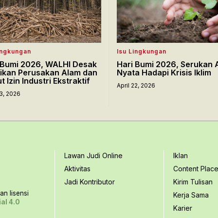
ingkungan
Isu Lingkungan
 Bumi 2026, WALHI Desak
Hari Bumi 2026, Serukan 
ikan Perusakan Alam dan
Nyata Hadapi Krisis Iklim
 Izin Industri Ekstraktif
April 22, 2026
23, 2026
Lawan Judi Online
Iklan
Aktivitas
Content Plac
Jadi Kontributor
Kirim Tulisan
n lisensi
Kerja Sama
al 4.0
Karier