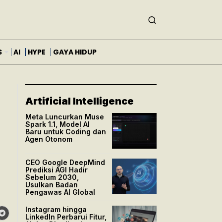
S
AI
HYPE
GAYA HIDUP
Artificial Intelligence
Meta Luncurkan Muse
Spark 1.1, Model AI
Baru untuk Coding dan
Agen Otonom
CEO Google DeepMind
Prediksi AGI Hadir
Sebelum 2030,
Usulkan Badan
Pengawas AI Global
Instagram hingga
LinkedIn Perbarui Fitur,