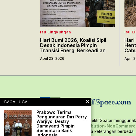
Isu Lingkungan
Isu L
Hari Bumi 2026, Koalisi Sipil
Hari
Desak Indonesia Pimpin
Hent
Transisi Energi Berkeadilan
Cabut
April 23, 2026
April 
BACA JUGA
Prabowo Terima
Pengunduran Diri Perry
Seluruh konten situs PerspektifSpace menggunaka
Warjiyo, Destry
Damayanti Pimpin
Creative Commons Attribution-NonCommerci
Sementara Bank
International,
kecuali ada keterangan berbeda.
Indonesia