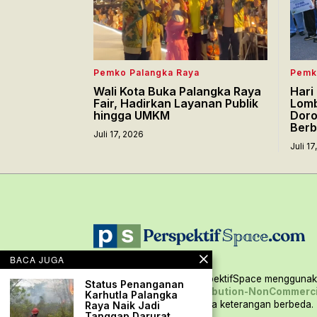
Pemko Palangka Raya
Pemk
Wali Kota Buka Palangka Raya
Hari
Fair, Hadirkan Layanan Publik
Lomb
hingga UMKM
Doro
Berb
Juli 17, 2026
Juli 1
BACA JUGA
Seluruh konten situs PerspektifSpace menggunaka
Status Penanganan
Creative Commons Attribution-NonCommerci
Karhutla Palangka
International,
kecuali ada keterangan berbeda.
Raya Naik Jadi
Tanggap Darurat