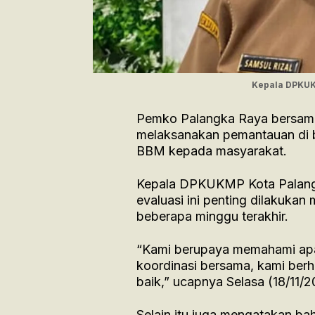
Kepala DPKUKM
Pemko Palangka Raya bersama 
melaksanakan pemantauan di 
BBM kepada masyarakat.
Kepala DPKUKMP Kota Palang
evaluasi ini penting dilakuka
beberapa minggu terakhir.
“Kami berupaya memahami apa 
koordinasi bersama, kami ber
baik,” ucapnya Selasa (18/11/2
Selain itu juga mengatakan b