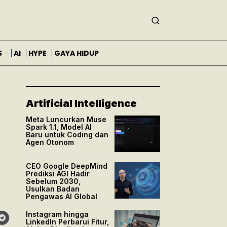
S
AI
HYPE
GAYA HIDUP
Artificial Intelligence
Meta Luncurkan Muse
Spark 1.1, Model AI
Baru untuk Coding dan
Agen Otonom
CEO Google DeepMind
Prediksi AGI Hadir
Sebelum 2030,
Usulkan Badan
Pengawas AI Global
Instagram hingga
LinkedIn Perbarui Fitur,