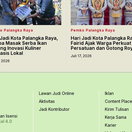
o Palangka Raya
Pemko Palangka Raya
 Jadi Kota Palangka Raya,
Hari Jadi Kota Palangka R
a Masak Serba Ikan
Fairid Ajak Warga Perkuat
ng Inovasi Kuliner
Persatuan dan Gotong Ro
asis Lokal
Juli 17, 2026
7, 2026
Lawan Judi Online
Iklan
Aktivitas
Content Plac
Jadi Kontributor
Kirim Tulisan
n lisensi
Kerja Sama
al 4.0
Karier