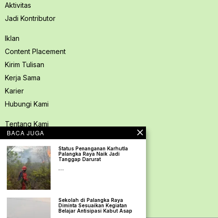
Aktivitas
Jadi Kontributor
Iklan
Content Placement
Kirim Tulisan
Kerja Sama
Karier
Hubungi Kami
Tentang Kami
BACA JUGA
Redaksi PerspektifSpace
Status Penanganan Karhutla
Kode Etik Jurnalistik
Palangka Raya Naik Jadi
Tanggap Darurat
Pedoman Media Siber
…
Kebijakan Privasi
Pedoman Ramah Anak
Sekolah di Palangka Raya
Disclaimer
Diminta Sesuaikan Kegiatan
Belajar Antisipasi Kabut Asap