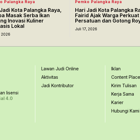
o Palangka Raya
Pemko Palangka Raya
 Jadi Kota Palangka Raya,
Hari Jadi Kota Palangka R
a Masak Serba Ikan
Fairid Ajak Warga Perkuat
ng Inovasi Kuliner
Persatuan dan Gotong Ro
asis Lokal
Juli 17, 2026
7, 2026
Lawan Judi Online
Iklan
Aktivitas
Content Plac
Jadi Kontributor
Kirim Tulisan
n lisensi
Kerja Sama
al 4.0
Karier
Hubungi Kami