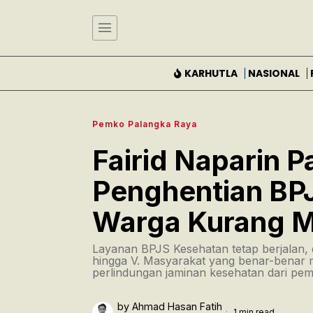
KARHUTLA
NASIONAL
Pemko Palangka Raya
Fairid Naparin P
Penghentian BP
Warga Kurang 
Layanan BPJS Kesehatan tetap berjalan, de
hingga V. Masyarakat yang benar-benar
perlindungan jaminan kesehatan dari pem
by
Ahmad Hasan Fatih
1 min read