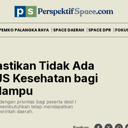
PEMKO PALANGKA RAYA
SPACE DAERAH
SPACE DPR
FOKU
astikan Tidak Ada
JS Kesehatan bagi
Mampu
ngan prioritas bagi peserta desil I
 membutuhkan tetap mendapatkan
erintah daerah.
Bagikan: