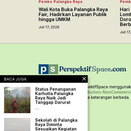
Pemko Palangka Raya
Pemk
Wali Kota Buka Palangka Raya
Hari
Fair, Hadirkan Layanan Publik
Lomb
hingga UMKM
Doro
Berb
Juli 17, 2026
Juli 1
BACA JUGA
Seluruh konten situs PerspektifSpace menggunaka
Status Penanganan
Creative Commons Attribution-NonCommerci
Karhutla Palangka
International,
kecuali ada keterangan berbeda.
Raya Naik Jadi
Tanggap Darurat
…
Sekolah di Palangka
Raya Diminta
Sesuaikan Kegiatan