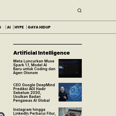
S
AI
HYPE
GAYA HIDUP
Artificial Intelligence
Meta Luncurkan Muse
Spark 1.1, Model AI
Baru untuk Coding dan
Agen Otonom
CEO Google DeepMind
Prediksi AGI Hadir
Sebelum 2030,
Usulkan Badan
Pengawas AI Global
Instagram hingga
LinkedIn Perbarui Fitur,