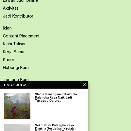
Lawan Judi Online
Aktivitas
Jadi Kontributor
Iklan
Content Placement
Kirim Tulisan
Kerja Sama
Karier
Hubungi Kami
Tentang Kami
BACA JUGA
Redaksi PerspektifSpace
Status Penanganan Karhutla
Kode Etik Jurnalistik
Palangka Raya Naik Jadi
Tanggap Darurat
Pedoman Media Siber
…
Kebijakan Privasi
Pedoman Ramah Anak
Sekolah di Palangka Raya
Disclaimer
Diminta Sesuaikan Kegiatan