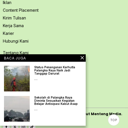
Iklan
Content Placement
Kirim Tulisan
Kerja Sama
Karier
Hubungi Kami
Tentang Kami
BACA JUGA
Redaksi PerspektifSpace
Status Penanganan Karhutla
Kode Etik Jurnalistik
Palangka Raya Naik Jadi
Tanggap Darurat
Pedoman Media Siber
…
Kebijakan Privasi
Pedoman Ramah Anak
Sekolah di Palangka Raya
Disclaimer
Diminta Sesuaikan Kegiatan
Belajar Antisipasi Kabut Asap
…
Copyright
2026
PerspektifSpace | PT. Mamut Menteng Media.
TOP