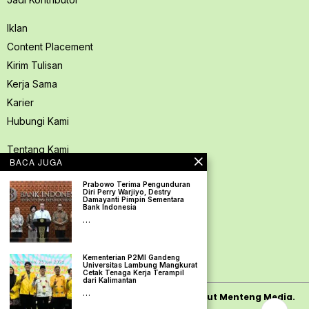
Iklan
Content Placement
Kirim Tulisan
Kerja Sama
Karier
Hubungi Kami
Tentang Kami
BACA JUGA
Redaksi PerspektifSpace
Prabowo Terima Pengunduran
Kode Etik Jurnalistik
Diri Perry Warjiyo, Destry
Damayanti Pimpin Sementara
Pedoman Media Siber
Bank Indonesia
…
Kebijakan Privasi
Pedoman Ramah Anak
Kementerian P2MI Gandeng
Disclaimer
Universitas Lambung Mangkurat
Cetak Tenaga Kerja Terampil
dari Kalimantan
…
Copyright
2026
PerspektifSpace | PT. Mamut Menteng Media.