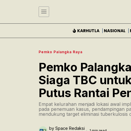
KARHUTLA
NASIONAL
Pemko Palangka Raya
Pemko Palangka
Siaga TBC untuk
Putus Rantai Pe
Empat kelurahan menjadi lokasi awal im
pada penemuan kasus, pendampingan pas
mendukung target eliminasi tuberkulosis 
by
Space Redaksi
1 min read