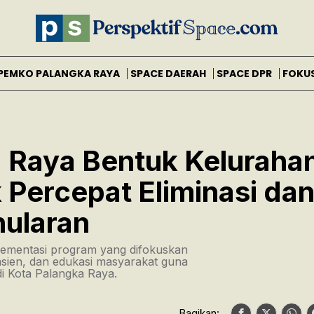
PEMKO PALANGKA RAYA
SPACE DAERAH
SPACE DPR
FOKU
 Raya Bentuk Keluraha
 Percepat Eliminasi da
nularan
plementasi program yang difokuskan
ien, dan edukasi masyarakat guna
di Kota Palangka Raya.
Bagikan: