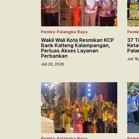
Pemko Palangka Raya
Pemk
Wakil Wali Kota Resmikan KCP
37 T
Bank Kalteng Kalampangan,
Keta
Perluas Akses Layanan
Pala
Perbankan
Juli 1
Juli 20, 2026
Pemko Palangka Raya
Pemk