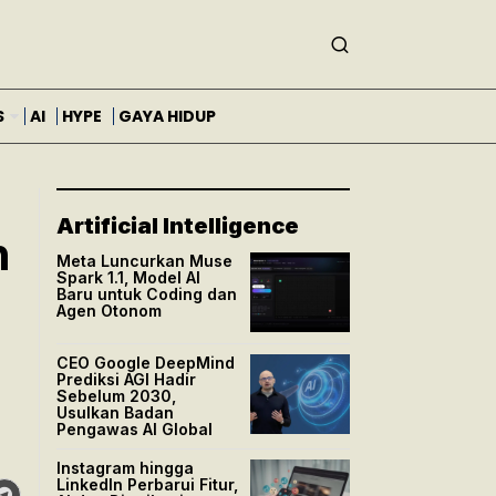
S
AI
HYPE
GAYA HIDUP
Artificial Intelligence
n
Meta Luncurkan Muse
Spark 1.1, Model AI
n
Baru untuk Coding dan
Agen Otonom
CEO Google DeepMind
Prediksi AGI Hadir
Sebelum 2030,
Usulkan Badan
Pengawas AI Global
Instagram hingga
LinkedIn Perbarui Fitur,