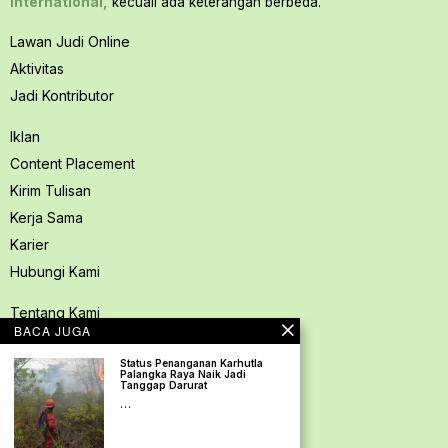
International,
kecuali ada keterangan berbeda.
Lawan Judi Online
Aktivitas
Jadi Kontributor
Iklan
Content Placement
Kirim Tulisan
Kerja Sama
Karier
Hubungi Kami
Tentang Kami
BACA JUGA
Redaksi PerspektifSpace
Status Penanganan Karhutla
Kode Etik Jurnalistik
Palangka Raya Naik Jadi
Tanggap Darurat
Pedoman Media Siber
…
Kebijakan Privasi
Pedoman Ramah Anak