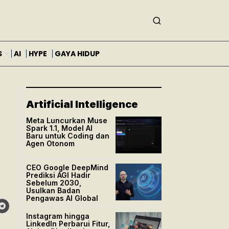
S
AI
HYPE
GAYA HIDUP
Artificial Intelligence
Meta Luncurkan Muse
Spark 1.1, Model AI
Baru untuk Coding dan
Agen Otonom
CEO Google DeepMind
Prediksi AGI Hadir
Sebelum 2030,
Usulkan Badan
Pengawas AI Global
Instagram hingga
LinkedIn Perbarui Fitur,